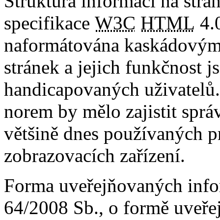
Struktura informací na strá
specifikace
W3C
HTML
4.0
naformátována kaskádovými
stránek a jejich funkčnost
handicapovaných uživatelů
norem by mělo zajistit sprá
většině dnes používaných pr
zobrazovacích zařízení.
Forma uveřejňovaných infor
64/2008 Sb., o formě uveřej